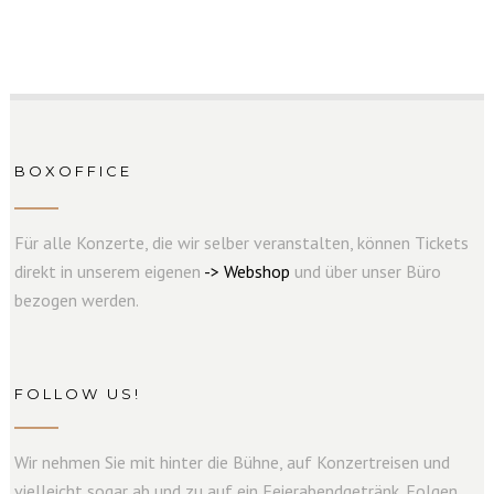
BOXOFFICE
Für alle Konzerte, die wir selber veranstalten, können Tickets
direkt in unserem eigenen
->
W
e
b
s
hop
und über unser Büro
bezogen werden.
FOLLOW US!
Wir nehmen Sie mit hinter die Bühne, auf Konzertreisen und
vielleicht sogar ab und zu auf ein Feierabendgetränk. Folgen