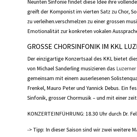
Neunten Sinfonie findet diese Idee ihre vollen
greift der Komponist im vierten Satz zu Chor, S
zu verleihen.verschmelzen zu einer grossen mus
Emotionalität zur konkreten vokalen Aussprache
GROSSE CHORSINFONIK IM KKL LU
Der einzigartige Konzertsaal des KKL bietet di
von Michael Sanderling musizieren das
Luzerner
gemeinsam mit einem auserlesenen Solistenqua
Frenkel, Mauro Peter und Yannick Debus. Ein f
Sinfonik, grosser Chormusik – und mit einer zei
KONZERTEINFÜHRUNG: 18.30 Uhr durch Dr. Feli
-> Tipp: In dieser Saison sind wir zwei weitere 