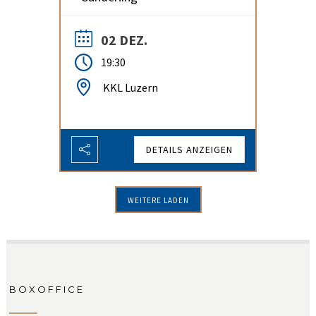
02 DEZ.
19:30
KKL Luzern
DETAILS ANZEIGEN
WEITERE LADEN
BOXOFFICE