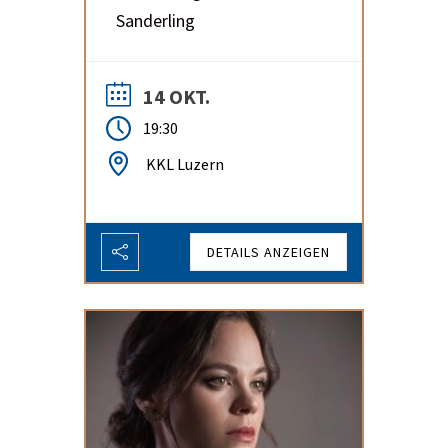
Sanderling
14 OKT.
19:30
KKL Luzern
DETAILS ANZEIGEN