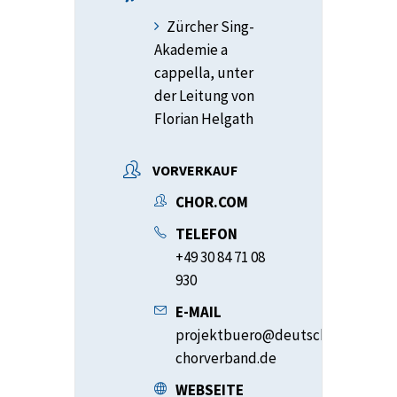
Zürcher Sing-
Akademie a
cappella, unter
der Leitung von
Florian Helgath
VORVERKAUF
CHOR.COM
TELEFON
+49 30 84 71 08
930
E-MAIL
projektbuero@deutscher-
chorverband.de
WEBSEITE