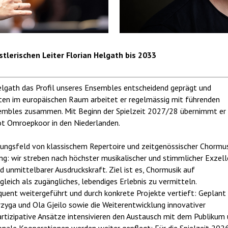
tlerischen Leiter Florian Helgath bis 2033
elgath das Profil unseres Ensembles entscheidend geprägt und
enten im europäischen Raum arbeitet er regelmässig mit führenden
embles zusammen. Mit Beginn der Spielzeit 2027/28 übernimmt er
ot Omroepkoor in den Niederlanden.
ungsfeld von klassischem Repertoire und zeitgenössischer Chormus
ng: wir streben nach höchster musikalischer und stimmlicher Exzel
d unmittelbarer Ausdruckskraft. Ziel ist es, Chormusik auf
leich als zugängliches, lebendiges Erlebnis zu vermitteln.
uent weitergeführt und durch konkrete Projekte vertieft: Geplant 
yga und Ola Gjeilo sowie die Weiterentwicklung innovativer
rtizipative Ansätze intensivieren den Austausch mit dem Publikum