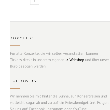
BOXOFFICE
Für alle Konzerte, die wir selber veranstalten, können
Tickets direkt in unserem eigenen
->
W
e
b
s
hop
und über unser
Büro bezogen werden.
FOLLOW US!
Wir nehmen Sie mit hinter die Bühne, auf Konzertreisen und
vielleicht sogar ab und zu auf ein Feierabendgetränk. Folgen
Sie uns auf Facebook, Instagram oder YouTube