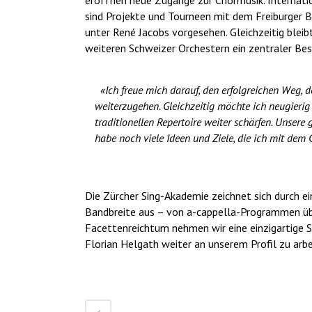
eröffnen neue Zugänge zur Chormusik. Internati
sind Projekte und Tourneen mit dem Freiburger 
unter René Jacobs vorgesehen. Gleichzeitig blei
weiteren Schweizer Orchestern ein zentraler Best
«Ich freue mich darauf, den erfolgreichen Weg, 
weiterzugehen. Gleichzeitig möchte ich neugierig
traditionellen Repertoire weiter schärfen. Unsere
habe noch viele Ideen und Ziele, die ich mit dem
Die Zürcher Sing-Akademie zeichnet sich durch e
Bandbreite aus – von a-cappella-Programmen übe
Facettenreichtum nehmen wir eine einzigartige S
Florian Helgath weiter an unserem Profil zu arb