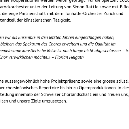
onale Kooperationen werden weiter gepflegt: Für die Spielzeit 202
Barockorchester unter der Leitung von Simon Rattle sowie mit B’Ro
bt die enge Partnerschaft mit dem Tonhalle-Orchester Zürich und
andteil der künstlerischen Tätigkeit.
den wir als Ensemble in den letzten Jahren eingeschlagen haben,
 bleiben, das Spektrum des Chores erweitern und die Qualität im
 gemeinsame künstlerische Reise ist noch lange nicht abgeschlossen – i
 Chor verwirklichen möchte.»
– Florian Helgath
ine aussergewöhnlich hohe Projektpräsenz sowie eine grosse stilist
r chorsinfonisches Repertoire bis hin zu Opernproduktionen. In di
tellung innerhalb der Schweizer Chorlandschaft ein und freuen uns,
eiten und unsere Ziele umzusetzen.