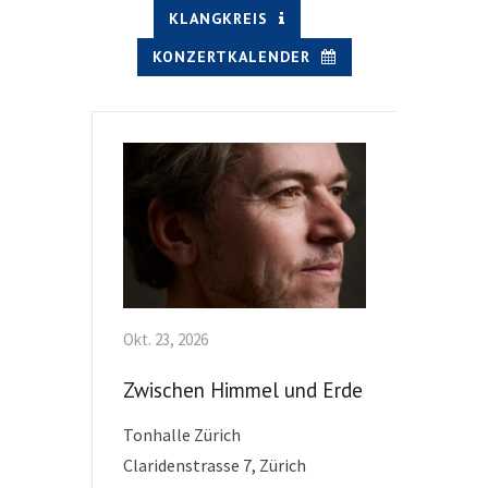
KLANGKREIS
KONZERTKALENDER
Okt. 23, 2026
Feb. 20, 
Zwischen Himmel und Erde
Johann
Tonhalle Zürich
TivoliV
Claridenstrasse 7, Zürich
Vredenb