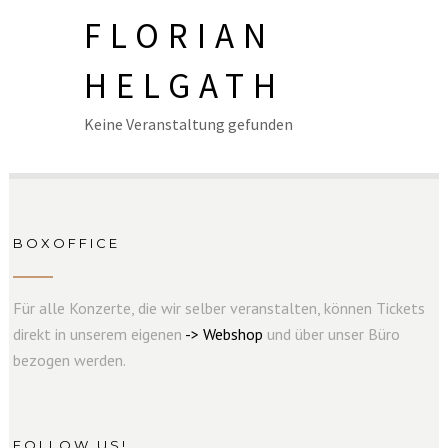
FLORIAN
HELGATH
Keine Veranstaltung gefunden
BOXOFFICE
Für alle Konzerte, die wir selber veranstalten, können Tickets
direkt in unserem eigenen
->
W
e
b
s
hop
und über unser Büro
bezogen werden.
FOLLOW US!