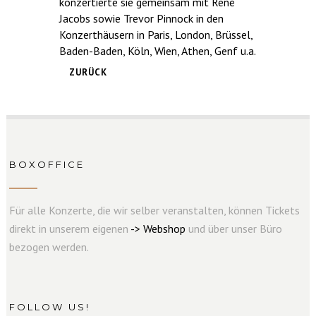
konzertierte sie gemeinsam mit René
Jacobs sowie Trevor Pinnock in den
Konzerthäusern in Paris, London, Brüssel,
Baden-Baden, Köln, Wien, Athen, Genf u.a.
ZURÜCK
BOXOFFICE
Für alle Konzerte, die wir selber veranstalten, können Tickets
direkt in unserem eigenen
->
W
e
b
s
hop
und über unser Büro
bezogen werden.
FOLLOW US!