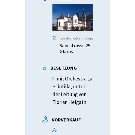
Stadtkirche Glarus
Sandstrasse 25,
Glarus
BESETZUNG
mit Orchestra La
Scintilla, unter
der Leitung von
Florian Helgath
VORVERKAUF