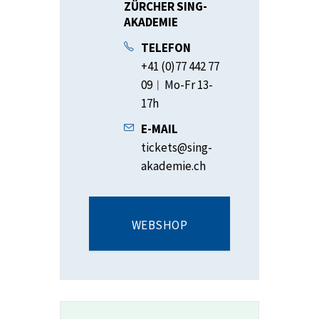
ZÜRCHER SING-
AKADEMIE
TELEFON
+41 (0)77 442 77
09︱Mo-Fr 13-
17h
E-MAIL
tickets@sing-
akademie.ch
WEBSHOP