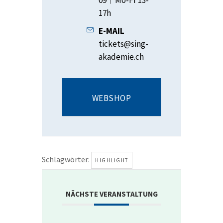
09︱Mo-Fr 13-
17h
E-MAIL
tickets@sing-
akademie.ch
WEBSHOP
Schlagwörter:
HIGHLIGHT
NÄCHSTE VERANSTALTUNG