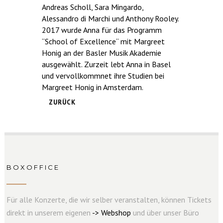
Andreas Scholl, Sara Mingardo,
Alessandro di Marchi und Anthony Rooley.
2017 wurde Anna für das Programm
“School of Excellence“ mit Margreet
Honig an der Basler Musik Akademie
ausgewählt. Zurzeit lebt Anna in Basel
und vervollkommnet ihre Studien bei
Margreet Honig in Amsterdam.
ZURÜCK
BOXOFFICE
Für alle Konzerte, die wir selber veranstalten, können Tickets
direkt in unserem eigenen
->
W
e
b
s
hop
und über unser Büro