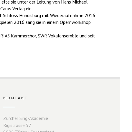
pielte sie unter der Leitung von Hans Michael
Carus Verlag ein.
auf Schloss Hundisburg mit Wiederaufnahme 2016
spielen 2016 sang sie in einem Opernworkshop
em RIAS Kammerchor, SWR Vokalensemble und seit
KONTAKT
Zürcher Sing-Akademie
Rigistrasse 57
8006 Zürich ⏐ Switzerland