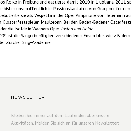
os Rojko in Freiburg und gastierte damit 2010 in Ljubljana. 2011 s
e bisher unveröffentlichte Passionskantaten von Graupner für den 
ebütierte sie als Vespetta in der Oper Pimpinone von Telemann 
n Klosterfestspielen Maulbronn. Bei den Baden-Badener Osterfest
nder die Isolde in Wagners Oper
Tristan und Isolde
.
009 ist die Sängerin Mitglied verschiedener Ensembles wie z.B. d
er Zürcher Sing-Akademie.
NEWSLETTER
Bleiben Sie immer auf dem Laufenden über unsere
Aktivitäten. Melden Sie sich an für unseren Newsletter: