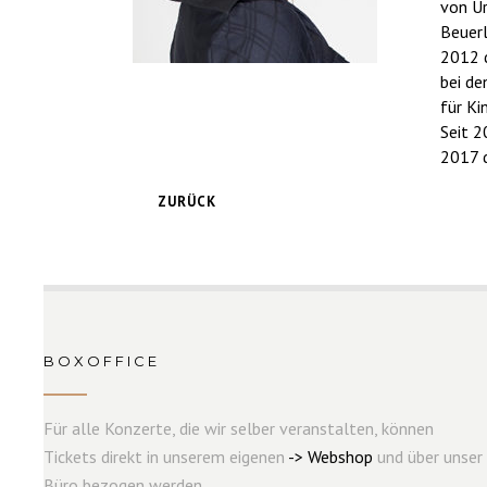
von Ur
Beuerl
2012 d
bei de
für Ki
Seit 2
2017 d
ZURÜCK
BOXOFFICE
Für alle Konzerte, die wir selber veranstalten, können
Tickets direkt in unserem eigenen
->
W
e
b
s
hop
und über unser
Büro bezogen werden.