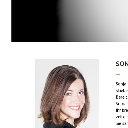
SON
Sonja 
Stiebe
Bereit
Sopran
Ihr br
zeitge
Sie sa