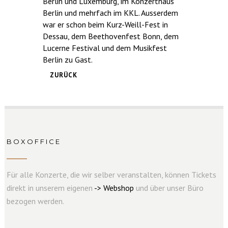
Berlin und Luxemburg, im Konzerthaus
Berlin und mehrfach im KKL. Ausserdem
war er schon beim Kurz-Weill-Fest in
Dessau, dem Beethovenfest Bonn, dem
Lucerne Festival und dem Musikfest
Berlin zu Gast.
ZURÜCK
BOXOFFICE
Für alle Konzerte, die wir selber veranstalten, können Tickets
direkt in unserem eigenen
->
W
e
b
s
hop
und über unser Büro
bezogen werden.