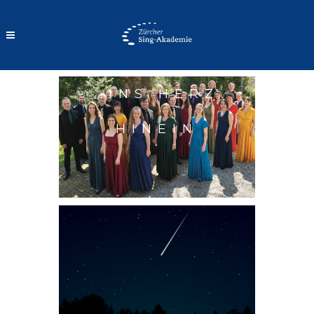
…INS HERZ
HINEIN