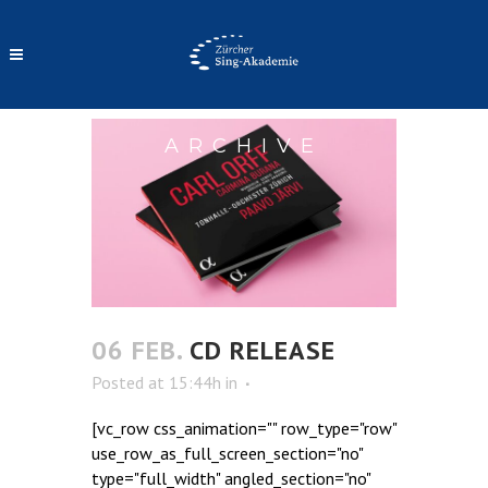
ARCHIVE
06 FEB.
CD RELEASE
Posted at 15:44h
in
[vc_row css_animation="" row_type="row"
use_row_as_full_screen_section="no"
type="full_width" angled_section="no"