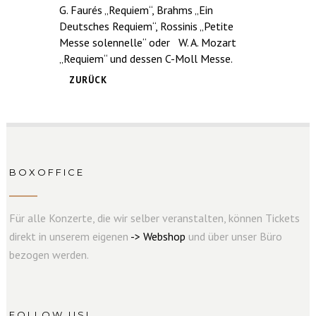
G. Faurés „Requiem“, Brahms „Ein
Deutsches Requiem“, Rossinis „Petite
Messe solennelle“ oder W. A. Mozart
„Requiem“ und dessen C-Moll Messe.
ZURÜCK
BOXOFFICE
Für alle Konzerte, die wir selber veranstalten, können Tickets
direkt in unserem eigenen
->
W
e
b
s
hop
und über unser Büro
bezogen werden.
FOLLOW US!