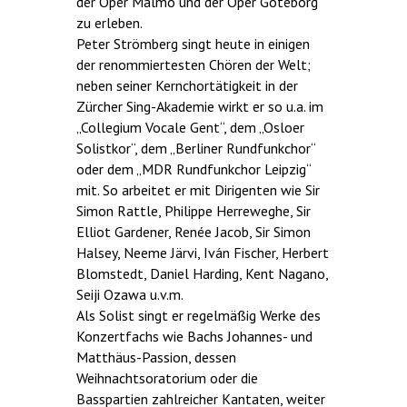
der Oper Malmö und der Oper Göteborg
zu erleben.
Peter Strömberg singt heute in einigen
der renommiertesten Chören der Welt;
neben seiner Kernchortätigkeit in der
Zürcher Sing-Akademie wirkt er so u.a. im
„Collegium Vocale Gent“, dem „Osloer
Solistkor“, dem „Berliner Rundfunkchor“
oder dem „MDR Rundfunkchor Leipzig“
mit. So arbeitet er mit Dirigenten wie Sir
Simon Rattle, Philippe Herreweghe, Sir
Elliot Gardener, Renée Jacob, Sir Simon
Halsey, Neeme Järvi, Iván Fischer, Herbert
Blomstedt, Daniel Harding, Kent Nagano,
Seiji Ozawa u.v.m.
Als Solist singt er regelmäßig Werke des
Konzertfachs wie Bachs Johannes- und
Matthäus-Passion, dessen
Weihnachtsoratorium oder die
Basspartien zahlreicher Kantaten, weiter