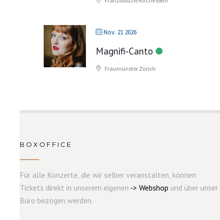
Französische Kirche Bern
Nov. 21 2026
Magnifi-Canto
Fraumünster Zürich
BOXOFFICE
Für alle Konzerte, die wir selber veranstalten, können
Tickets direkt in unserem eigenen
->
W
e
b
s
hop
und über unser
Büro bezogen werden.