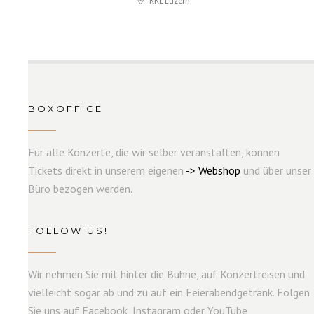
KKL Luzern
BOXOFFICE
Für alle Konzerte, die wir selber veranstalten, können
Tickets direkt in unserem eigenen
->
W
e
b
s
hop
und über unser
Büro bezogen werden.
FOLLOW US!
Wir nehmen Sie mit hinter die Bühne, auf Konzertreisen und
vielleicht sogar ab und zu auf ein Feierabendgetränk. Folgen
Sie uns auf Facebook, Instagram oder YouTube