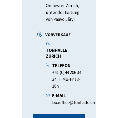
Orchester Zürich,
unter der Leitung
von Paavo Järvi
VORVERKAUF
TONHALLE
ZÜRICH
TELEFON
+41 (0)44 206 34
34 ︱ Mo-Fr 13-
18h
E-MAIL
boxoffice@tonhalle.ch