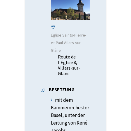
Église Saints-Pierre-
et-Paul Villars-sur-
Glâne
Route de
l'Église 8,
Villars-sur-
Glâne
BESETZUNG
mit dem
Kammerorchester
Basel, unter der
Leitung von René
Jacobs