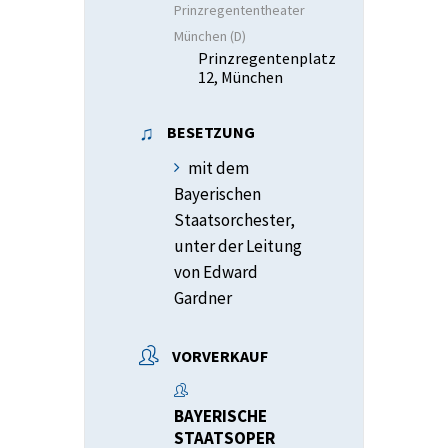
Prinzregententheater
München (D)
Prinzregentenplatz
12, München
BESETZUNG
mit dem
Bayerischen
Staatsorchester,
unter der Leitung
von Edward
Gardner
VORVERKAUF
BAYERISCHE
STAATSOPER